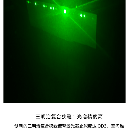
三明治复合狭缝：光谱精度高
创新的三明治复合狭缝使背景光截止深度达 OD3，空间维