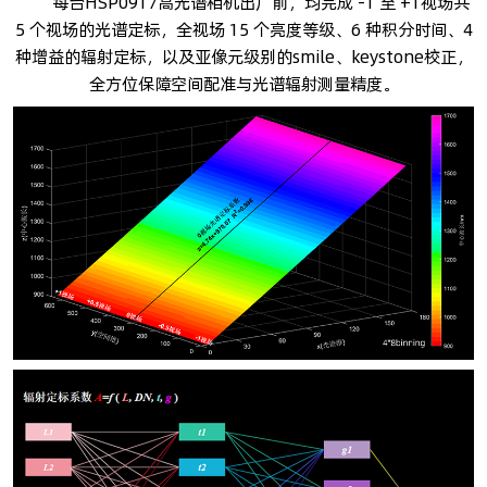
每台HSP0917高光谱相机出厂前，均完成 -1 至 +1视场共
5 个视场的光谱定标，全视场 15 个亮度等级、6 种积分时间、4
种增益的辐射定标，以及亚像元级别的smile、keystone校正，
全方位保障空间配准与光谱辐射测量精度。