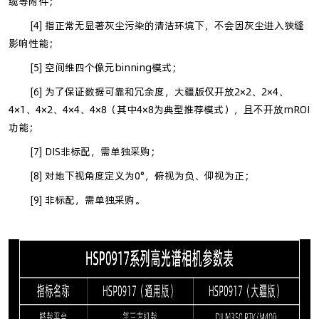
缆等附件；
[4] 指正常无显著灰尘污染的清洁环境下，不会因灰尘进入狭缝
影响性能；
[5] 空间维四个像元binning模式；
[6] 为了保证数据可靠和冗余度，大疆版仅开放2×2、2×4、
4×1、4×2、4×4、4×8（其中4×8为典型推荐模式），且不开放mROI
功能；
[7] DIS非标配，需单独采购；
[8] 对地下视角度定义为0°，俯视为负、仰视为正；
[9] 非标配，需单独采购。