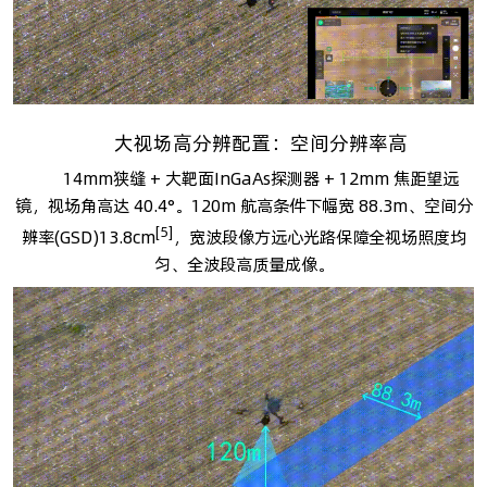
大视场高分辨配置：空间分辨率高
14mm狭缝 + 大靶面InGaAs探测器 + 12mm 焦距望远
镜，视场角高达 40.4°。120m 航高条件下幅宽 88.3m、空间分
[5]
辨率(GSD)13.8cm
，宽波段像方远心光路保障全视场照度均
匀、全波段高质量成像。