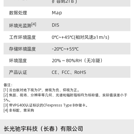
扩容到2TB )
数据处理
Map
[4]
DIS
环境光监测
工作环境温度
0℃~+45℃(相对风速≥1m/s)
存储环境温度
-20℃~+55℃
环境湿度
20% ~ 80%RH（无冷凝）
产品认证
CE、FCC、RoHS
备注：
[1] 云台版对地下视为0°，俯视为负、仰视为正。
[2] 焦距、视场、分辨率等几何、光谱和辐射指标均为标称值，实际值误差小于
5%。
[3] 带VPG400认证标识的CFexpresss Type B存储卡。
[4] 非标配，需采购
长光驰宇科技（长春）有限公司