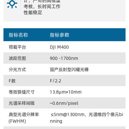
计，严苛的高低温
考核，长时间工作
性能稳定
指标名称
指标参数
搭载平台
DJI M400
波段范围
900 -1700nm
分光方式
国产反射型闪耀光栅
F数
F/2.2
等效狭缝尺寸
13.8μm×10mm
光谱采样间隔
~0.6nm/pixel
典型光谱分辨率
≤5nm@1300nm，光谱维四个像元bi
(FWHM)
nning