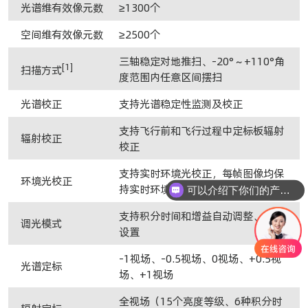
光谱维有效像元数
≥1300个
空间
维有效像元数
≥2500个
三轴稳定对地推扫、-20°～+110°角
[1]
扫描方式
度范围内任意区间摆扫
光谱校正
支持光谱稳定性监测及校正
支持飞行前和飞行过程中定标板辐射
辐射校正
校正
支持实时环境光校正，每帧图像均保
环境光校正
持实时环境光数据
可以介绍下你们的产品么
你们是怎么收费的呢
支持积分时间和增益自动调整、手动
调光模式
设置
-1视场、-0.5视场、0视场、+0.5视
光谱定标
场、+1视场
全视场（15个亮度等级、6种积分时