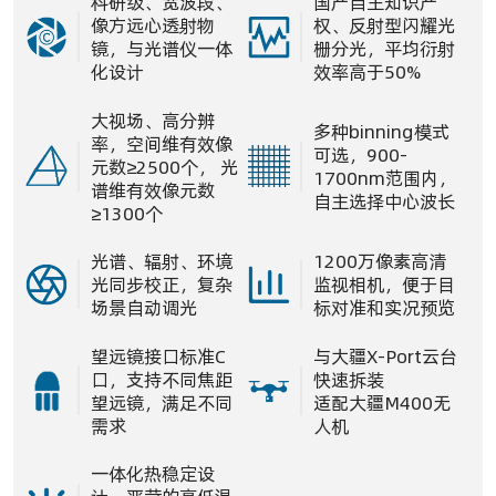
科研级、宽波段、
国产自主知识产
像方远心透射物
权、反射型闪耀光
镜，与光谱仪一体
栅分光，平均衍射
化设计
效率高于50%
大视场、高分辨
多种binning模式
率，空间维有效像
可选，900-
元数≥2500个， 光
1700nm范围内，
谱维有效像元数
自主选择中心波长
≥1300个
光谱、辐射、环境
1200万像素高清
光同步校正，复杂
监视相机，便于目
场景自动调光
标对准和实况预览
望远镜接口标准C
与大疆X-Port云台
口，支持不同焦距
快速拆装
望远镜，满足不同
适配大疆M400无
需求
人机
一体化热稳定设