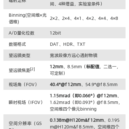
辐射定标
间、4种增益，实验室条件）
Binning(空间维×光
2×2、2×4、4×1、4×2、4×4、4×8
谱维)
A/D量化位数
12bit
数据格式
DAT、HDR、TXT
望远镜类型
宽波段像方远心透射物镜
12mm
、8.5mm（
标配值
，二选一，
[2]
望远镜焦距
可定制）
视场角（FOV）
40.4°@f 12mm
、54.9°@f 8.5mm
1.15mrad（即0.066°）@f 12mm
、
瞬时视场（IFOV）
1.62mrad（即0.093°）@f 8.5mm，
空间维四个像元binning
0.138m@H120m&f 12mm
、0.195
空间分辨率（GS
m@H120m&f 8.5mm，空间维四个